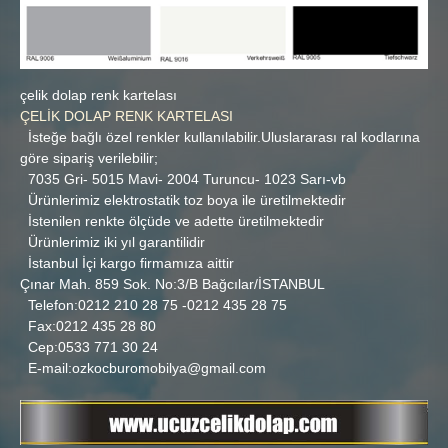
Çelik Dolap Renk Kartelası
çelik dolap renk kartelası
ÇELİK DOLAP RENK KARTELASI
İletişim
İsteğe bağlı özel renkler kullanılabilir.Uluslararası ral kodlarına
göre sipariş verilebilir;
7035 Gri- 5015 Mavi- 2004 Turuncu- 1023 Sarı-vb
Ürünlerimiz elektrostatik toz boya ile üretilmektedir
İstenilen renkte ölçüde ve adette üretilmektedir
Ürünlerimiz iki yıl garantilidir
İstanbul İçi kargo firmamıza aittir
Çınar Mah. 859 Sok. No:3/B Bağcılar/İSTANBUL
Telefon:0212 210 28 75 -0212 435 28 75
Fax:0212 435 28 80
Cep:0533 771 30 24
E-mail:ozkocburomobilya@gmail.com